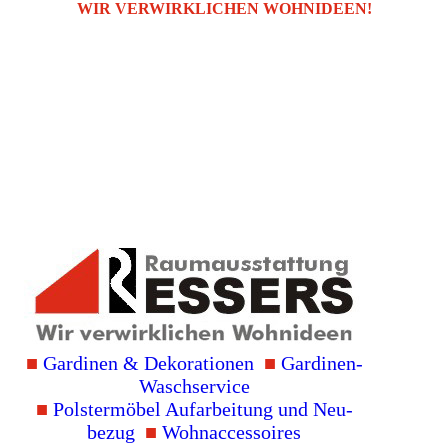
WIR VERWIRKLICHEN WOHNIDEEN!
■
Gardinen & Deko­rationen
■
Gardinen-
Wasch­service
■
Polster­möbel Auf­arbei­tung und Neu­
bezug
■
Wohn­accessoires