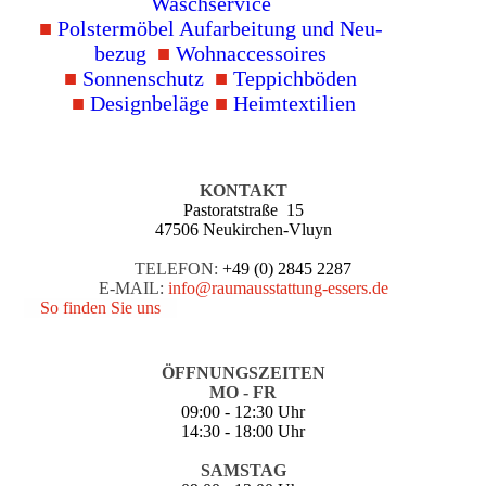
Wasch­service
■
Polster­möbel Auf­arbei­tung und Neu­
bezug
■
Wohn­accessoires
■
Sonnen­schutz
■
Teppich­böden
■
Design­beläge
■
Heim­textilien
KONTAKT
Pastoratstraße 15
47506 Neukirchen-Vluyn
TELEFON:
+49 (0) 2845 2287
E-MAIL:
info@raumausstattung-essers.de
So finden Sie uns
ÖFFNUNGSZEITEN
MO - FR
09:00 - 12:30 Uhr
14:30 - 18:00 Uhr
SAMSTAG